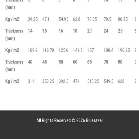
(mm)
Kg / m2
39.25
47.1
54.95
62.8
70.65
78.5
86.35
94
Thickness
14
15
16
18
20
24
25
30
(mm)
Kg / m2
109.9
118.78
125.6
141.3
157
188.4
196.25
23
Thickness
40
45
50
60
65
70
80
90
(mm)
Kg / m2
314
353.25
392.5
471
510.25
549.5
628
70
All Rights Reserved © 2026 Bluesteel