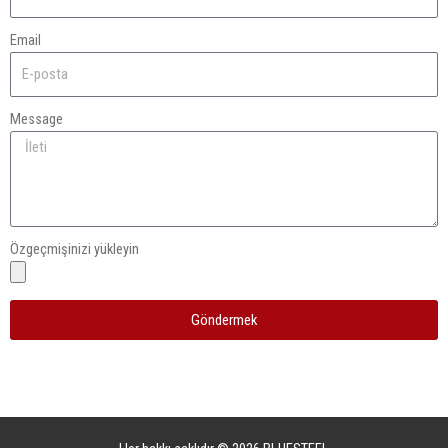
Email
Message
Özgeçmişinizi yükleyin
Göndermek
A
l
t
e